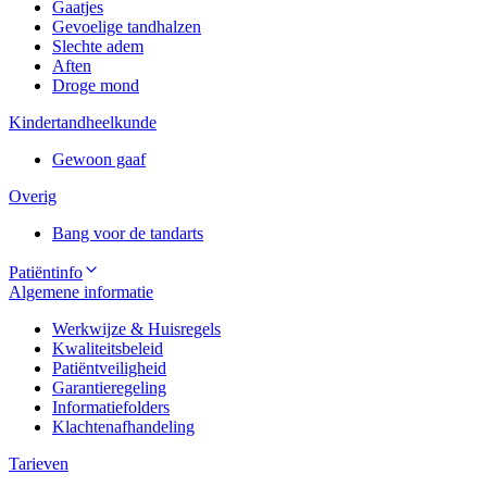
Gaatjes
Gevoelige tandhalzen
Slechte adem
Aften
Droge mond
Kindertandheelkunde
Gewoon gaaf
Overig
Bang voor de tandarts
Patiëntinfo
Algemene informatie
Werkwijze & Huisregels
Kwaliteitsbeleid
Patiëntveiligheid
Garantieregeling
Informatiefolders
Klachtenafhandeling
Tarieven